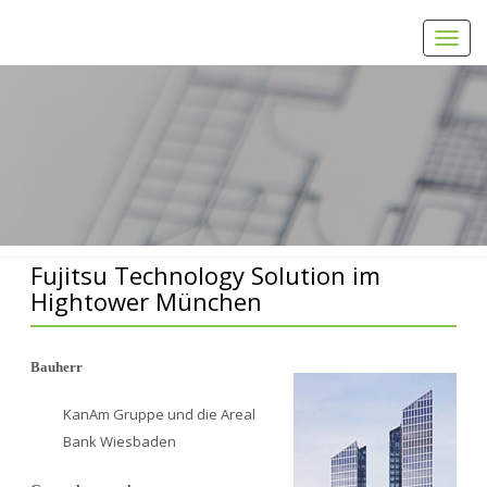
Toggl
navig
Home
Fujitsu Technology Solution im Hightower München
Fujitsu Technology Solution im
Hightower München
Bauherr
KanAm Gruppe und die Areal
Bank Wiesbaden