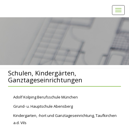
Toggl
navig
Home
Schulen, Kindergärten, Ganztageseinrichtungen
Schulen, Kindergärten,
Ganztageseinrichtungen
Adolf Kolping Berufsschule München
Grund- u. Hauptschule Abensberg
Kindergarten, -hort und Ganztageseinrichtung, Taufkirchen
a.d. Vils