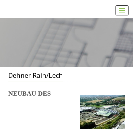
Toggl
navig
Home
Dehner Rain/Lech
Dehner Rain/Lech
NEUBAU DES