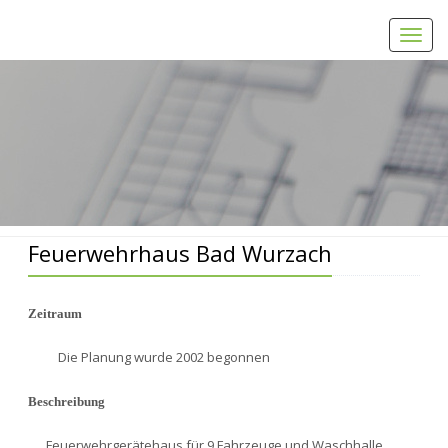
Toggl
navig
Home
Feuerwehrhaus Bad Wurzach
Feuerwehrhaus Bad Wurzach
Zeitraum
Die Planung wurde 2002 begonnen
Beschreibung
Feuerwehrgerätehaus für 9 Fahrzeuge und Waschhalle