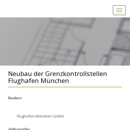
Toggl
navig
Home
Neubau der Grenzkontrollstellen Flughafen München
Neubau der Grenzkontrollstellen
Flughafen München
Bauherr
Flughafen München GmbH
Auftraggeber